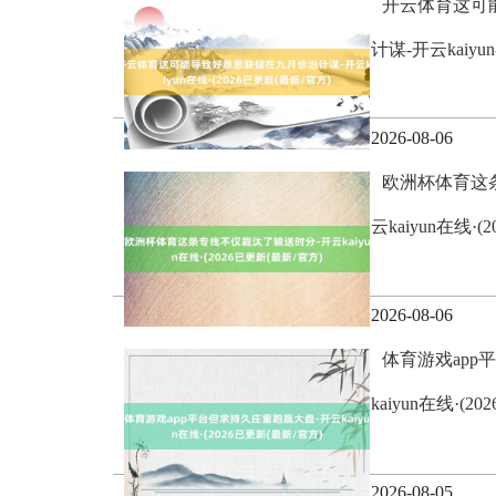
开云体育这可
计谋-开云kaiyu
2026-08-06
欧洲杯体育这
云kaiyun在线·
2026-08-06
体育游戏app
kaiyun在线·(2
2026-08-05