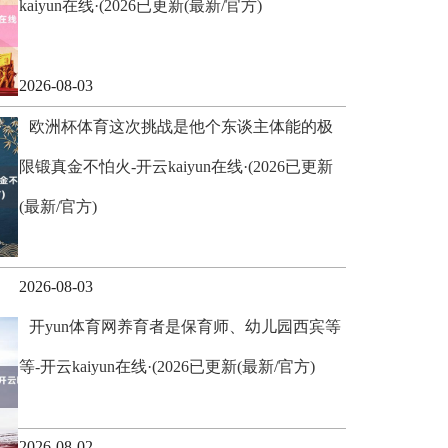
kaiyun在线·(2026已更新(最新/官方)
2026-08-03
欧洲杯体育这次挑战是他个东谈主体能的极
限锻真金不怕火-开云kaiyun在线·(2026已更新
(最新/官方)
2026-08-03
开yun体育网养育者是保育师、幼儿园西宾等
等-开云kaiyun在线·(2026已更新(最新/官方)
2026-08-02